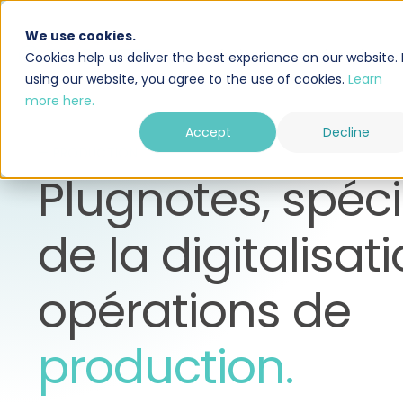
We use cookies.
Solution
Intégrations
Cookies help us deliver the best experience on our website. 
using our website, you agree to the use of cookies.
Learn
more here.
Accept
Decline
— PRODUCTION
Plugnotes, spéci
de la digitalisat
opérations de
production.