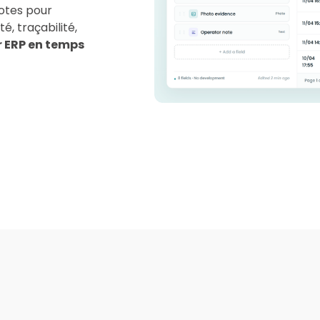
notes pour
é, traçabilité,
r ERP en temps