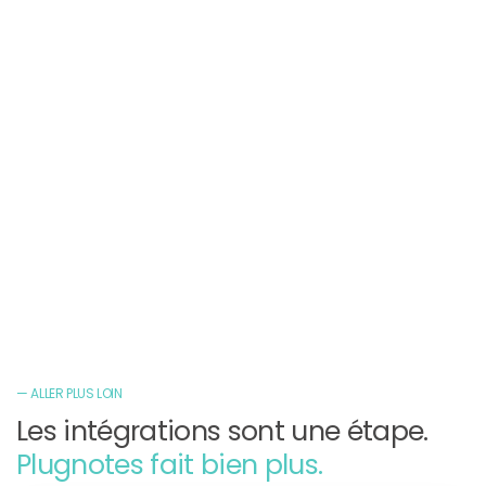
Keiro déploie Plugnotes dans votre écosystème
Microsoft.
Business Central
Vous êtes intégrateurs ERP ?
Rejoignez notre réseau de partenaires certifiés et
enrichissez votre offre avec Plugnotes.
— ALLER PLUS LOIN
Les intégrations sont une étape.
Plugnotes fait bien plus.