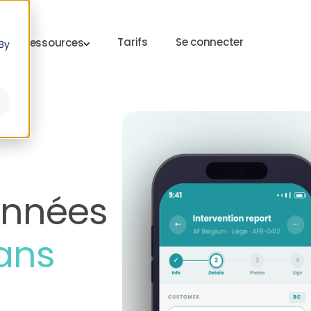
Tarifs
Se connecter
Ressources
By
onnées
ans