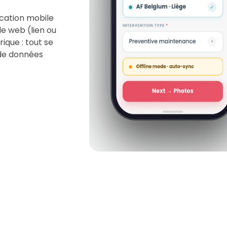
ication mobile
e web (lien ou
ique : tout se
 de données