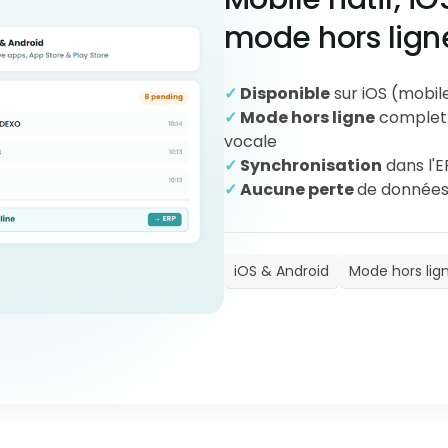
mode hors lign
✓
Disponible
sur iOS (mobil
✓
Mode hors ligne
complet :
vocale
✓
Synchronisation
dans l'E
✓
Aucune perte
de données
iOS & Android
Mode hors lig