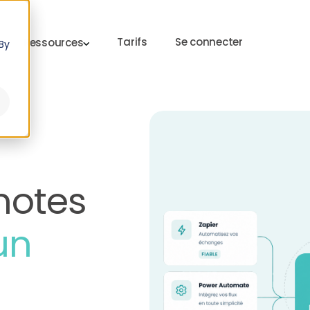
Tarifs
Se connecter
Ressources
By
notes
un