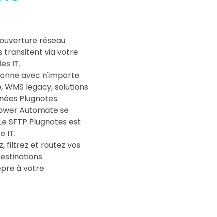
'ouverture réseau
 transitent via votre
es IT.
tionne avec n'importe
, WMS legacy, solutions
nnées Plugnotes.
 Power Automate se
Le SFTP Plugnotes est
e IT.
 filtrez et routez vos
estinations
opre à votre