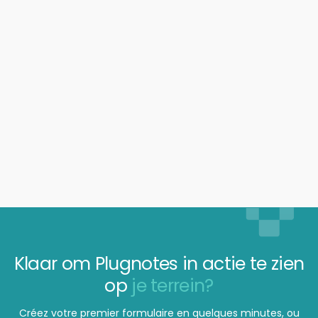
middleware voor al je
andere systemen.
Ontdek integraties →
Business Central
Odoo
API-REST
Zapier
Webhooks
Klaar om Plugnotes in actie te zien
op
je terrein?
Créez votre premier formulaire en quelques minutes, ou