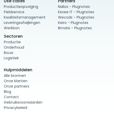
Use cases
Partners
Productieopvolging
Nalios - Plugnotes
Fieldservice
Eezee IT - Plugnotes
Kwaliteitsmanagement
Wecodx - Plugnotes
Leveringsafwijkingen
Keiro - Plugnotes
Werkbon
Bmatix - Plugnotes
Sectoren
Productie
Onderhoud
Bouw
Logistiek
Hulpmiddelen
Alle bronnen
Onze klanten
Onze partners
Blog
Contact
Gebruiksvoorwaarden
Privacybeleid