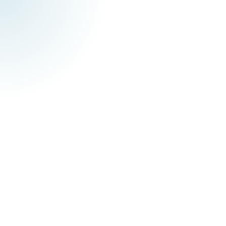
Hoe pak je productieopvolging aan als
kmo in 2026?
Wat is productieopvolging?